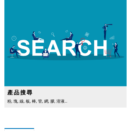
產品搜尋
粉, 塊, 線, 板, 棒, 管, 網, 膠, 溶液…