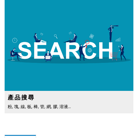
產品搜尋
粉, 塊, 線, 板, 棒, 管, 網, 膠, 溶液…