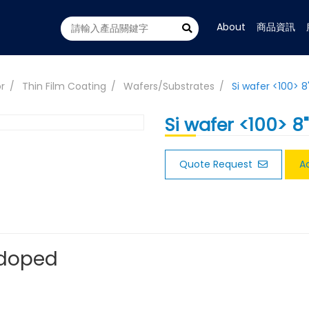
About
商品資訊
r
Thin Film Coating
Wafers/Substrates
Si wafer <100> 8
Si wafer <100> 8"
Quote Request
A
 doped