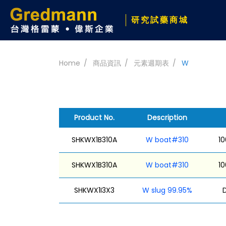
研究試藥商城
Home
商品資訊
元素週期表
W
Product No.
Description
SHKWX1B310A
W boat#310
1
SHKWX1B310A
W boat#310
1
SHKWX1I3X3
W slug 99.95%