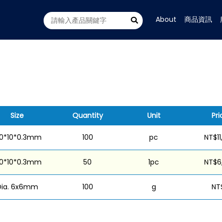
About
商品資訊
Size
Quantity
Unit
Pri
00*10*0.3mm
100
pc
NT$11
00*10*0.3mm
50
1pc
NT$6
Dia. 6x6mm
100
g
NT