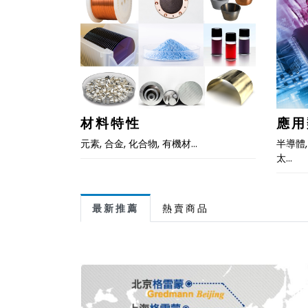
材料特性
應用
元素, 合金, 化合物, 有機材…
半導體,
太…
最新推薦
熱賣商品