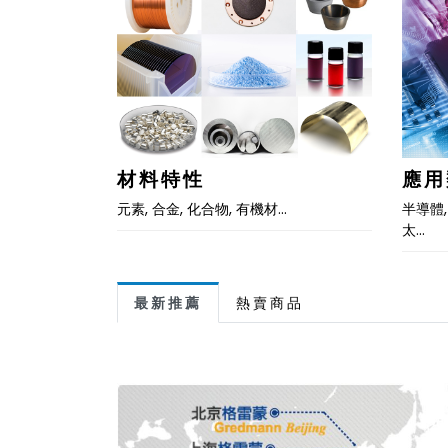
材料特性
應用
元素, 合金, 化合物, 有機材…
半導體,
太…
最新推薦
熱賣商品