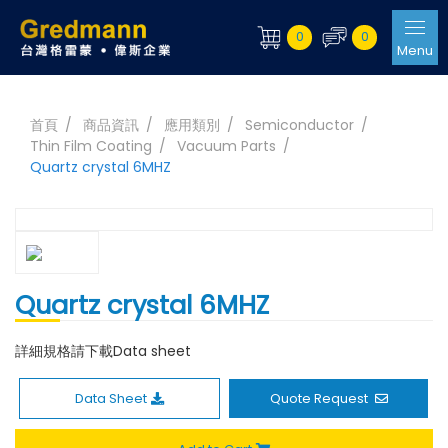
0
0
Menu
首頁
商品資訊
應用類別
Semiconductor
Thin Film Coating
Vacuum Parts
Quartz crystal 6MHZ
Quartz crystal 6MHZ
詳細規格請下載Data sheet
Data Sheet
Quote Request